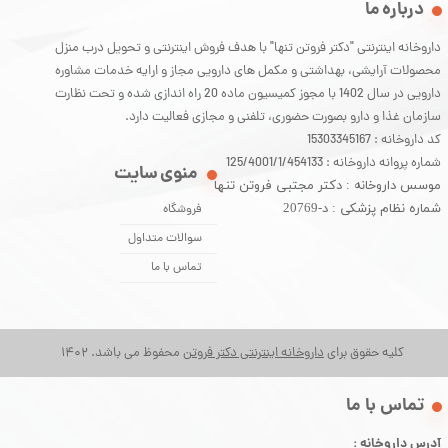
درباره ما
داروخانه اینترنتی "دکتر فروتن تنها" با هدف فروش اینترنتی و تحویل درب منزل
محصولات آرایشی، بهداشتی و مکمل های دارویی مجاز و ارایه خدمات مشاوره
دارویی در سال 1402 با مجوز کمیسیون ماده 20 راه اندازی شده و تحت نظارت
سازمان غذا و دارو بصورت حضوری، تلفنی و مجازی فعالیت دارد.
کد داروخانه : 15303345167
شماره پروانه داروخانه : 125/4001/1/454133
منوی سایت
موسس داروخانه : دکتر مجتبی فروتن تنها
شماره نظام پزشکی : د-20769
فروشگاه
سوالات متداول
تماس با ما
کلیه حقوق برای
داروخانه اینترنتی دکتر فروتن
محفوظ می باشد. 1402
​تماس با ما
آدرس داروخانه :