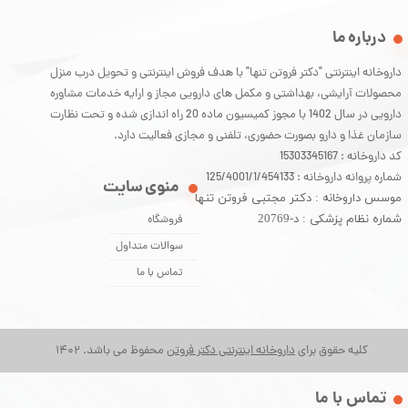
درباره ما
داروخانه اینترنتی "دکتر فروتن تنها" با هدف فروش اینترنتی و تحویل درب منزل
محصولات آرایشی، بهداشتی و مکمل های دارویی مجاز و ارایه خدمات مشاوره
دارویی در سال 1402 با مجوز کمیسیون ماده 20 راه اندازی شده و تحت نظارت
سازمان غذا و دارو بصورت حضوری، تلفنی و مجازی فعالیت دارد.
کد داروخانه : 15303345167
شماره پروانه داروخانه : 125/4001/1/454133
منوی سایت
موسس داروخانه : دکتر مجتبی فروتن تنها
شماره نظام پزشکی : د-20769
فروشگاه
سوالات متداول
تماس با ما
کلیه حقوق برای
داروخانه اینترنتی دکتر فروتن
محفوظ می باشد. 1402
​تماس با ما