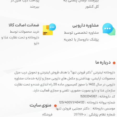
بیرجند، ارسال پستی به
پرداخت درب منزل در
کل کشور
بیرجند
مشاوره دارویی
ضمانت اصالت کالا
خرید محصولات توسط
مشاوره
تخصصی توسط
داروخانه و تحت نظارت غذا و
پزشک داروساز با تجربه
دارو
درباره ما
داروخانه اینترنتی "دکتر فروتن تنها" با هدف فروش اینترنتی و تحویل درب منزل
محصولات آرایشی، بهداشتی و مکمل های دارویی مجاز و ارایه خدمات مشاوره
دارویی در سال 1402 با مجوز کمیسیون ماده 20 راه اندازی شده و تحت نظارت
سازمان غذا و دارو بصورت حضوری، تلفنی و مجازی فعالیت دارد.
کد داروخانه : 15303345167
شماره پروانه داروخانه : 125/4001/1/454133
منوی سایت
موسس داروخانه : دکتر مجتبی فروتن تنها
شماره نظام پزشکی : د-20769
فروشگاه