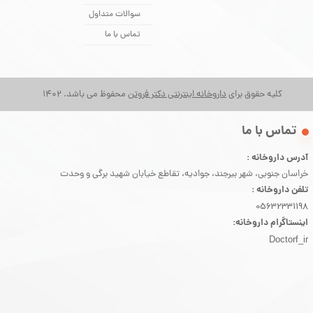
سوالات متداول
تماس با ما
کلیه حقوق برای
داروخانه اینترنتی دکتر فروتن
محفوظ می باشد. 1402
​تماس با ما
آدرس داروخانه :
خراسان جنوبی، شهر بیرجند، جوادیه، تقاطع خیابان شهید برگی و وحدت
تلفن داروخانه :
05632331198
اینستاگرام داروخانه:
Doctorf_ir