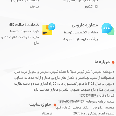
بیرجند، ارسال پستی به
پرداخت درب منزل در
کل کشور
بیرجند
مشاوره دارویی
ضمانت اصالت کالا
خرید محصولات توسط
مشاوره
تخصصی توسط
داروخانه و تحت نظارت غذا و
پزشک داروساز با تجربه
دارو
درباره ما
داروخانه اینترنتی "دکتر فروتن تنها" با هدف فروش اینترنتی و تحویل درب منزل
محصولات آرایشی، بهداشتی و مکمل های دارویی مجاز و ارایه خدمات مشاوره
دارویی در سال 1402 با مجوز کمیسیون ماده 20 راه اندازی شده و تحت نظارت
سازمان غذا و دارو بصورت حضوری، تلفنی و مجازی فعالیت دارد.
کد داروخانه : 15303345167
شماره پروانه داروخانه : 125/4001/1/454133
منوی سایت
موسس داروخانه : دکتر مجتبی فروتن تنها
شماره نظام پزشکی : د-20769
فروشگاه