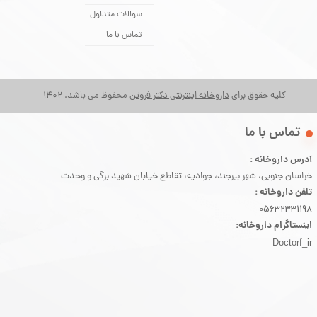
سوالات متداول
تماس با ما
کلیه حقوق برای
داروخانه اینترنتی دکتر فروتن
محفوظ می باشد. 1402
​تماس با ما
آدرس داروخانه :
خراسان جنوبی، شهر بیرجند، جوادیه، تقاطع خیابان شهید برگی و وحدت
تلفن داروخانه :
05632331198
اینستاگرام داروخانه:
Doctorf_ir