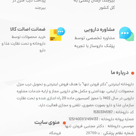
بیرجند، ارسال پستی به
پرداخت درب منزل در
کل کشور
بیرجند
مشاوره دارویی
ضمانت اصالت کالا
خرید محصولات توسط
مشاوره
تخصصی توسط
داروخانه و تحت نظارت غذا و
پزشک داروساز با تجربه
دارو
درباره ما
داروخانه اینترنتی "دکتر فروتن تنها" با هدف فروش اینترنتی و تحویل درب منزل
محصولات آرایشی، بهداشتی و مکمل های دارویی مجاز و ارایه خدمات مشاوره
دارویی در سال 1402 با مجوز کمیسیون ماده 20 راه اندازی شده و تحت نظارت
سازمان غذا و دارو بصورت حضوری، تلفنی و مجازی فعالیت دارد.
کد داروخانه : 15303345167
شماره پروانه داروخانه : 125/4001/1/454133
منوی سایت
موسس داروخانه : دکتر مجتبی فروتن تنها
شماره نظام پزشکی : د-20769
فروشگاه