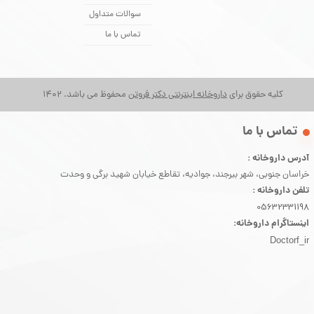
سوالات متداول
تماس با ما
کلیه حقوق برای
داروخانه اینترنتی دکتر فروتن
محفوظ می باشد. 1402
​تماس با ما
آدرس داروخانه :
خراسان جنوبی، شهر بیرجند، جوادیه، تقاطع خیابان شهید برگی و وحدت
تلفن داروخانه :
05632331198
اینستاگرام داروخانه:
Doctorf_ir