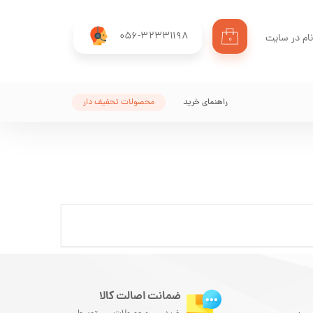
056-32331198
ام در سایت
۰
ری من
اژه
راهنمای خرید
محصولات تحفیف دار
اب کاربری
ضمانت اصالت کالا