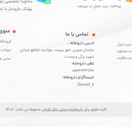
مشاوره
تخصصی تو
پرداخت درب منزل در بیرجند
پزشک داروساز با تج
منوی
​تماس با ما
فروشگاه
آدرس داروخانه :
 درب منزل
خراسان جنوبی، شهر بیرجند، جوادیه، تقاطع خیابان
سوالات 
ت مشاوره
شهید برگی و وحدت
 اندازی شده و تحت نظارت
تماس با 
تلفن داروخانه :
05632331198
اینستاگرام داروخانه:
Doctorf_ir
کلیه حقوق برای
داروخانه اینترنتی دکتر فروتن
محفوظ می باشد. 1402