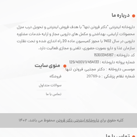
درباره ما
داروخانه اینترنتی "دکتر فروتن تنها" با هدف فروش اینترنتی و تحویل درب منزل
محصولات آرایشی، بهداشتی و مکمل های دارویی مجاز و ارایه خدمات مشاوره
دارویی در سال 1402 با مجوز کمیسیون ماده 20 راه اندازی شده و تحت نظارت
سازمان غذا و دارو بصورت حضوری، تلفنی و مجازی فعالیت دارد.
کد داروخانه : 15303345167
شماره پروانه داروخانه : 125/4001/1/454133
منوی سایت
موسس داروخانه : دکتر مجتبی فروتن تنها
شماره نظام پزشکی : د-20769
فروشگاه
سوالات متداول
تماس با ما
کلیه حقوق برای
داروخانه اینترنتی دکتر فروتن
محفوظ می باشد. 1402
​تماس با ما