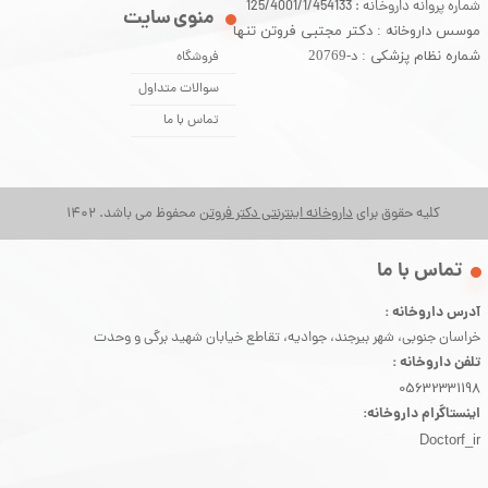
شماره پروانه داروخانه : 125/4001/1/454133
منوی سایت
موسس داروخانه : دکتر مجتبی فروتن تنها
شماره نظام پزشکی : د-20769
فروشگاه
سوالات متداول
تماس با ما
کلیه حقوق برای
داروخانه اینترنتی دکتر فروتن
محفوظ می باشد. 1402
​تماس با ما
آدرس داروخانه :
خراسان جنوبی، شهر بیرجند، جوادیه، تقاطع خیابان شهید برگی و وحدت
تلفن داروخانه :
05632331198
اینستاگرام داروخانه:
Doctorf_ir