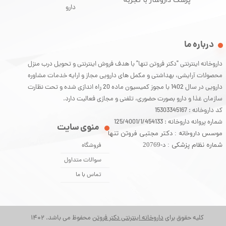
پزشک داروساز با تجربه
دارو
درباره ما
داروخانه اینترنتی "دکتر فروتن تنها" با هدف فروش اینترنتی و تحویل درب منزل
محصولات آرایشی، بهداشتی و مکمل های دارویی مجاز و ارایه خدمات مشاوره
دارویی در سال 1402 با مجوز کمیسیون ماده 20 راه اندازی شده و تحت نظارت
سازمان غذا و دارو بصورت حضوری، تلفنی و مجازی فعالیت دارد.
کد داروخانه : 15303345167
شماره پروانه داروخانه : 125/4001/1/454133
منوی سایت
موسس داروخانه : دکتر مجتبی فروتن تنها
شماره نظام پزشکی : د-20769
فروشگاه
سوالات متداول
تماس با ما
کلیه حقوق برای
داروخانه اینترنتی دکتر فروتن
محفوظ می باشد. 1402