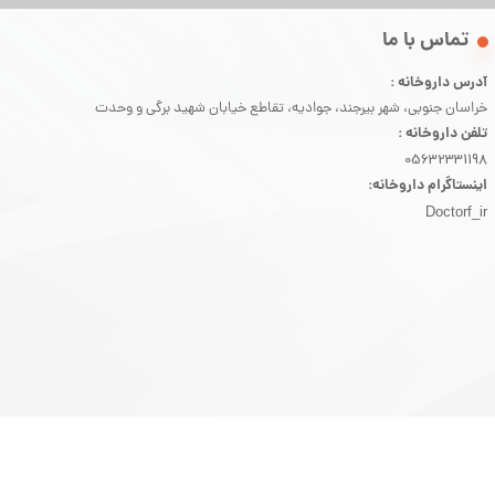
​تماس با ما
آدرس داروخانه :
خراسان جنوبی، شهر بیرجند، جوادیه، تقاطع خیابان شهید برگی و وحدت
تلفن داروخانه :
05632331198
اینستاگرام داروخانه:
Doctorf_ir