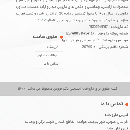
داروخانه اینترنتی "دکتر فروتن تنها" با هدف فروش اینترنتی و تحویل درب منزل
محصولات آرایشی، بهداشتی و مکمل های دارویی مجاز و ارایه خدمات مشاوره
دارویی در سال 1402 با مجوز کمیسیون ماده 20 راه اندازی شده و تحت نظارت
سازمان غذا و دارو بصورت حضوری، تلفنی و مجازی فعالیت دارد.
کد داروخانه : 15303345167
شماره پروانه داروخانه : 125/4001/1/454133
منوی سایت
موسس داروخانه : دکتر مجتبی فروتن تنها
شماره نظام پزشکی : د-20769
فروشگاه
سوالات متداول
تماس با ما
کلیه حقوق برای
داروخانه اینترنتی دکتر فروتن
محفوظ می باشد. 1402
​تماس با ما
آدرس داروخانه :
خراسان جنوبی، شهر بیرجند، جوادیه، تقاطع خیابان شهید برگی و وحدت
تلفن داروخانه :