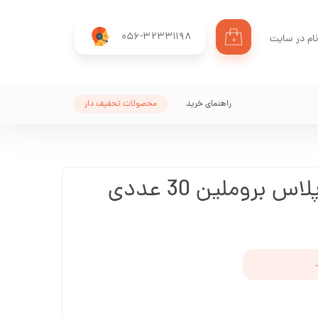
056-32331198
ام در سایت
۰
ری من
اژه
راهنمای خرید
محصولات تحفیف دار
اب کاربری
بروملین 30 عددی