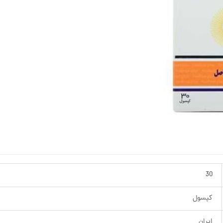
30
کپسول
ایران