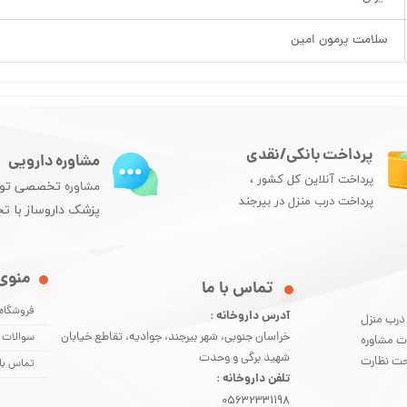
سلامت پرمون امین
پرداخت بانکی/نقدی
مشاوره دارویی
پرداخت آنلاین کل کشور ،
مشاوره
تخصصی تو
پرداخت درب منزل در بیرجند
پزشک داروساز با تج
منوی
​تماس با ما
فروشگاه
آدرس داروخانه :
 درب منزل
خراسان جنوبی، شهر بیرجند، جوادیه، تقاطع خیابان
سوالات 
ت مشاوره
شهید برگی و وحدت
 اندازی شده و تحت نظارت
تماس با 
تلفن داروخانه :
05632331198