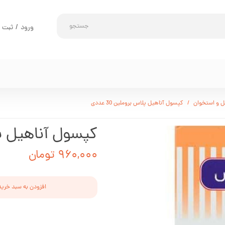
جستجو
ورود
/
ثبت ن
حساب کارب
تغییر گذر و
سفارشات
خروج از حس
 و استخوان
کپسول آناهیل پلاس بروملین 30 عددی
کپسول آناهیل پلاس 
۹۶۰,۰۰۰ تومان
افزودن به سبد خرید