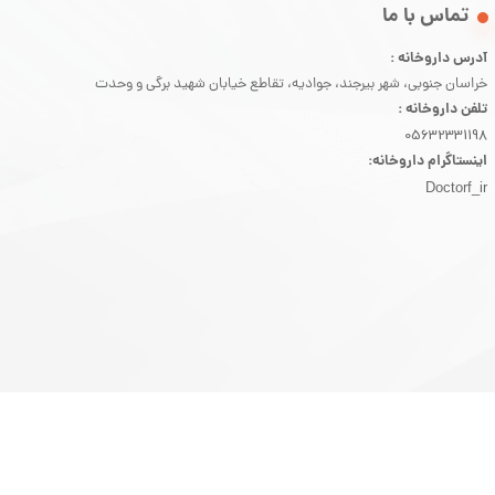
​تماس با ما
آدرس داروخانه :
خراسان جنوبی، شهر بیرجند، جوادیه، تقاطع خیابان شهید برگی و وحدت
تلفن داروخانه :
05632331198
اینستاگرام داروخانه:
Doctorf_ir