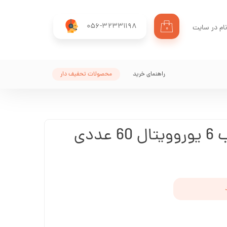
056-32331198
ام در سایت
۰
ری من
اژه
راهنمای خرید
محصولات تحفیف دار
اب کاربری
ددی