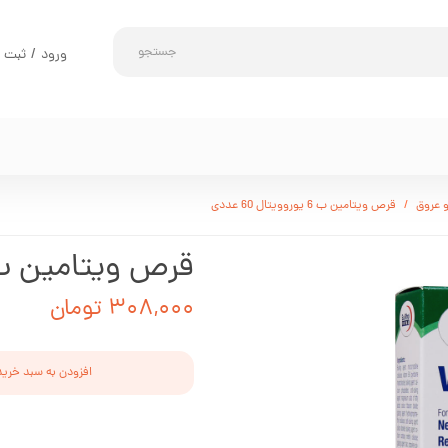
جستجو
ورود
/
ثبت ن
حساب کارب
تغییر گذر و
سفارشات
خروج از حس
 عروق
قرص ویتامین ب 6 یوروویتال 60 عددی
قرص ویتامین ب 6 یوروویتال 60 ع
۳۰۸,۰۰۰ تومان
افزودن به سبد خرید