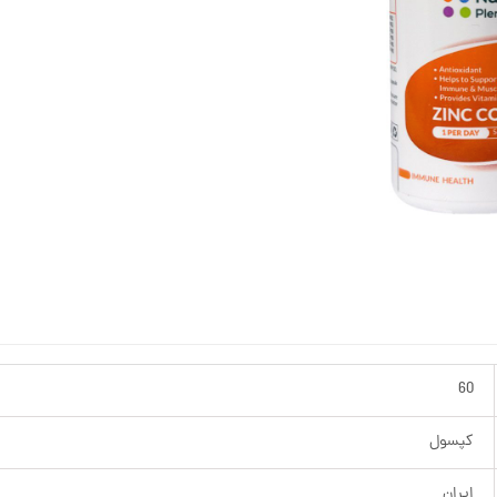
60
کپسول
ایران