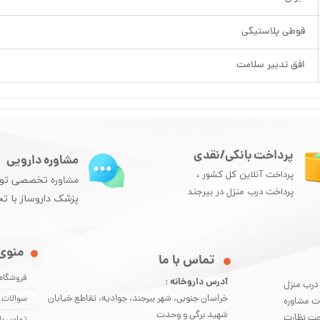
قوطی پلاستیکی
افق تدبیر سلامت
پرداخت بانکی/نقدی
مشاوره دارویی
پرداخت آنلاین کل کشور ،
مشاوره
تخصصی تو
پرداخت درب منزل در بیرجند
پزشک داروساز با تج
منوی
​تماس با ما
فروشگاه
آدرس داروخانه :
 درب منزل
خراسان جنوبی، شهر بیرجند، جوادیه، تقاطع خیابان
سوالات 
ت مشاوره
شهید برگی و وحدت
 اندازی شده و تحت نظارت
تماس با 