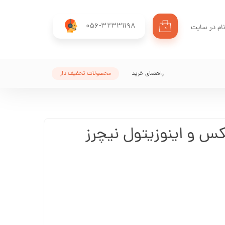
056-32331198
ام در سایت
۰
ری من
اژه
راهنمای خرید
محصولات تحفیف دار
اب کاربری
 و اینوزیتول نیچرز