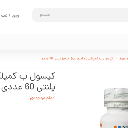
جستجو
ورود
/
ثبت ن
حساب کارب
تغییر گذر و
سفارشات
خروج از حس
 عروق
کپسول ب کمپلکس و اینوزیتول نیچرز پلنتی 60 عددی
کپسول ب کمپلکس
پلنتی 60 عددی
اتمام موجودی