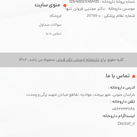
شماره پروانه داروخانه : 125/4001/1/454133
منوی سایت
موسس داروخانه : دکتر مجتبی فروتن تنها
شماره نظام پزشکی : د-20769
فروشگاه
سوالات متداول
تماس با ما
کلیه حقوق برای
داروخانه اینترنتی دکتر فروتن
محفوظ می باشد. 1402
​تماس با ما
آدرس داروخانه :
خراسان جنوبی، شهر بیرجند، جوادیه، تقاطع خیابان شهید برگی و وحدت
تلفن داروخانه :
05632331198
اینستاگرام داروخانه:
Doctorf_ir