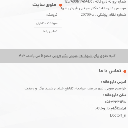
شماره پروانه داروخانه : 125/4001/1/454133
منوی سایت
موسس داروخانه : دکتر مجتبی فروتن تنها
شماره نظام پزشکی : د-20769
فروشگاه
سوالات متداول
تماس با ما
کلیه حقوق برای
داروخانه اینترنتی دکتر فروتن
محفوظ می باشد. 1402
​تماس با ما
آدرس داروخانه :
خراسان جنوبی، شهر بیرجند، جوادیه، تقاطع خیابان شهید برگی و وحدت
تلفن داروخانه :
05632331198
اینستاگرام داروخانه:
Doctorf_ir